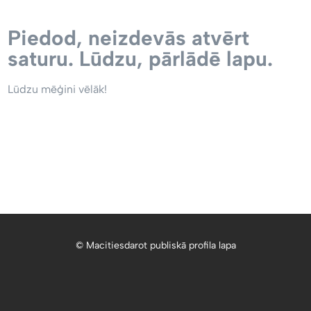
Piedod, neizdevās atvērt
saturu. Lūdzu, pārlādē lapu.
Lūdzu mēģini vēlāk!
© Macitiesdarot publiskā profila lapa