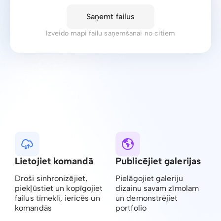
Saņemt failus
Izveido mapi failu saņemšanai no citiem
Lietojiet komandā
Publicējiet galerijas
Droši sinhronizējiet,
Pielāgojiet galeriju
piekļūstiet un kopīgojiet
dizainu savam zīmolam
failus tīmeklī, ierīcēs un
un demonstrējiet
komandās
portfolio