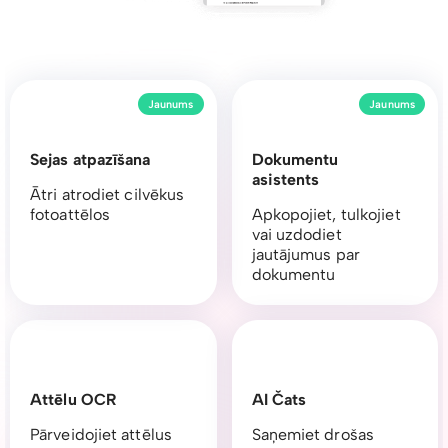
Jaunums
Jaunums
Sejas atpazīšana
Dokumentu
asistents
Ātri atrodiet cilvēkus
fotoattēlos
Apkopojiet, tulkojiet
vai uzdodiet
jautājumus par
dokumentu
Attēlu OCR
AI Čats
Pārveidojiet attēlus
Saņemiet drošas