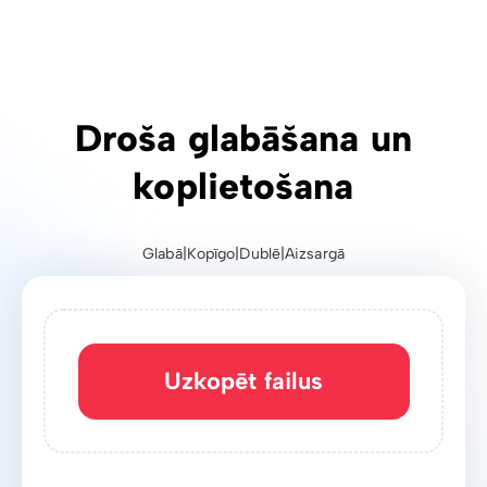
Droša glabāšana un
koplietošana
Glabā
|
Kopīgo
|
Dublē
|
Aizsargā
Uzkopēt failus