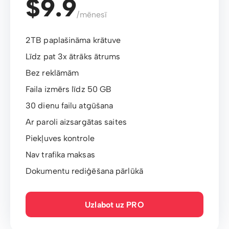
$9.9
/mēnesī
2TB paplašināma krātuve
Līdz pat 3x ātrāks ātrums
Bez reklāmām
Faila izmērs līdz 50 GB
30 dienu failu atgūšana
Ar paroli aizsargātas saites
Piekļuves kontrole
Nav trafika maksas
Dokumentu rediģēšana pārlūkā
Uzlabot uz PRO