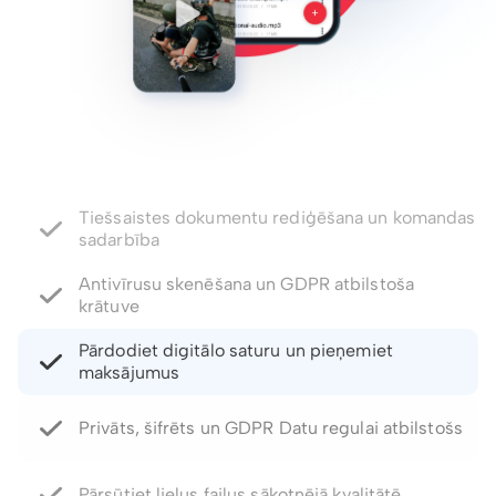
Antivīrusu skenēšana un GDPR atbilstoša
krātuve
Pārdodiet digitālo saturu un pieņemiet
maksājumus
Privāts, šifrēts un GDPR Datu regulai atbilstošs
Pārsūtiet lielus failus sākotnējā kvalitātē
Paroles aizsargātas saites un derīguma termiņa