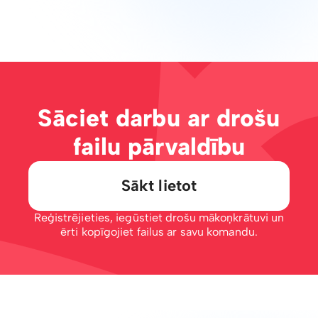
Sāciet darbu ar drošu
failu pārvaldību
Sākt lietot
Reģistrējieties, iegūstiet drošu mākoņkrātuvi un
ērti kopīgojiet failus ar savu komandu.