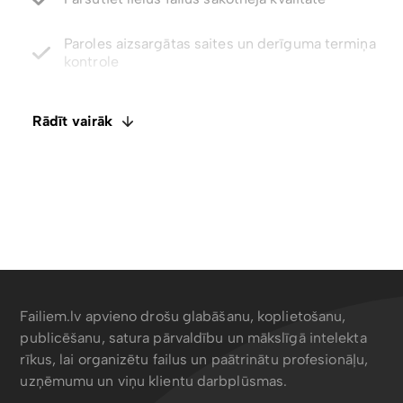
kontrole
Atjaunojiet izdzēstos failus un failu versijas līdz
pat 5 gadiem
Integrēts E-paraksts. Komentāri un failu
Rādīt vairāk
ietagošana
Failiem.lv apvieno drošu glabāšanu, koplietošanu,
publicēšanu, satura pārvaldību un mākslīgā intelekta
rīkus, lai organizētu failus un paātrinātu profesionāļu,
uzņēmumu un viņu klientu darbplūsmas.