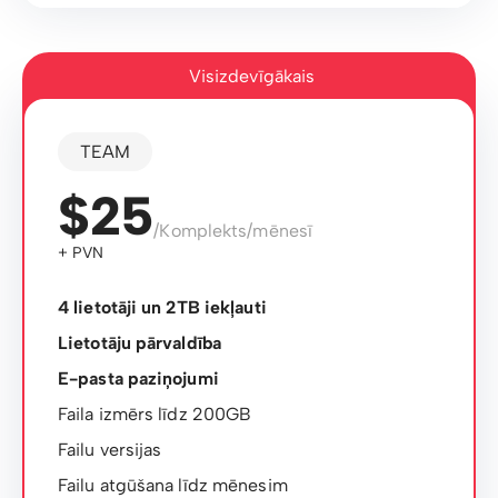
Visizdevīgākais
TEAM
$25
/Komplekts/mēnesī
+ PVN
4 lietotāji un 2TB iekļauti
Lietotāju pārvaldība
E-pasta paziņojumi
Faila izmērs līdz 200GB
Failu versijas
Failu atgūšana līdz mēnesim