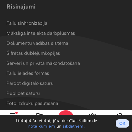
Risinājumi
Failu sinhronizācija
Mākslīgā intelekta darbplūsmas
Dokumentu vadības sistēma
Šifrētas dublējumkopijas
Serveri un privātā mākoņdatošana
Failu ielādes formas
Pārdot digitālo saturu
Publicēt saturu
Foto izdruku pasūtīšana
Bergafoto drukas produkti
Lietojot šo vietni, jūs piekrītat Failiem.lv
OK
Izvēlne
Mani faili
PRO
Ieiet
noteikumiem
un
sīkdatnēm.