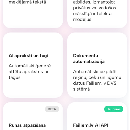
meklējamā tekstā
atbildes, izmantojot
privātus vai vadošos
mākslīgā intelekta
modeļus
AI apraksti un tagi
Dokumentu
automatizācija
Automātiski ģenerē
attēlu aprakstus un
Automātiski aizpildīt
tagus
rēķinu, čeku un līgumu
datus Failiem.lv DVS
sistēmā
BETA
Jaunums
Runas atpazīšana
Failiem.lv AI API