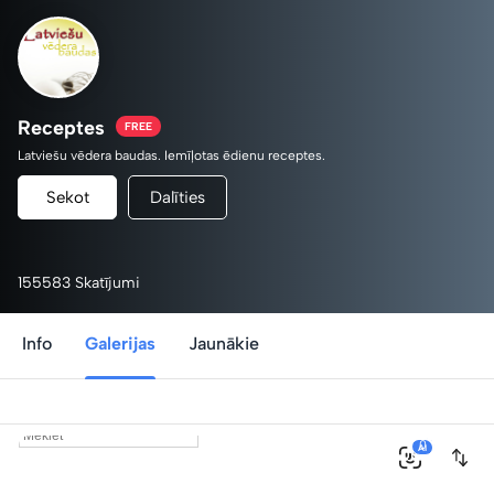
Receptes
FREE
Latviešu vēdera baudas. Iemīļotas ēdienu receptes.
Sekot
Dalīties
155583 Skatījumi
Info
Galerijas
Jaunākie
0
AI