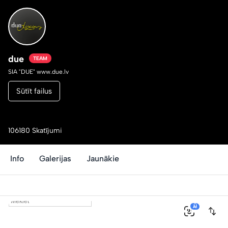
due
TEAM
SIA "DUE" www.due.lv
Sūtīt failus
106180 Skatījumi
Info
Galerijas
Jaunākie
0
AI