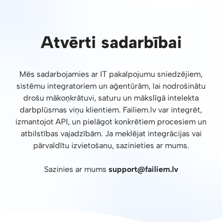
Atvērti sadarbībai
Mēs sadarbojamies ar IT pakalpojumu sniedzējiem,
sistēmu integratoriem un aģentūrām, lai nodrošinātu
drošu mākoņkrātuvi, saturu un mākslīgā intelekta
darbplūsmas viņu klientiem. Failiem.lv var integrēt,
izmantojot API, un pielāgot konkrētiem procesiem un
atbilstības vajadzībām. Ja meklējat integrācijas vai
pārvaldītu izvietošanu, sazinieties ar mums.
Sazinies ar mums
support@failiem.lv