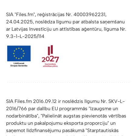
SIA "Files.fm", reģistrācijas Nr. 40003962231,
24.04.2025, noslēdza līgumu par atbalsta saņemšanu
ar Latvijas Investīciju un attīstības aģentūru, līguma Nr.
9.3-1-L-2025/114
SIA Files.fm 2016.09.12 ir noslēdzis līgumu Nr. SKV-L-
2016/766 par dalību EU programmās "Izaugsme un
nodarbinātība", "Palielināt augstas pievienotās vērtības
produktu un pakalpojumu eksporta proporciju" un
saņemot līdzfinansējumu pasākumā "Starptautiskās