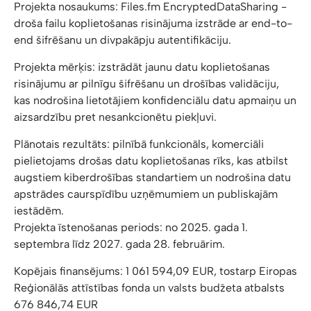
Projekta nosaukums: Files.fm EncryptedDataSharing -
droša failu koplietošanas risinājuma izstrāde ar end-to-
end šifrēšanu un divpakāpju autentifikāciju.
Projekta mērķis: izstrādāt jaunu datu koplietošanas
risinājumu ar pilnīgu šifrēšanu un drošības validāciju,
kas nodrošina lietotājiem konfidenciālu datu apmaiņu un
aizsardzību pret nesankcionētu piekļuvi.
Plānotais rezultāts: pilnībā funkcionāls, komerciāli
pielietojams drošas datu koplietošanas rīks, kas atbilst
augstiem kiberdrošības standartiem un nodrošina datu
apstrādes caurspīdību uzņēmumiem un publiskajām
iestādēm.
Projekta īstenošanas periods: no 2025. gada 1.
septembra līdz 2027. gada 28. februārim.
Kopējais finansējums: 1 061 594,09 EUR, tostarp Eiropas
Reģionālās attīstības fonda un valsts budžeta atbalsts
676 846,74 EUR