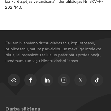
konkurētspējas veicināšana". Identifikācijas Nr. SKV-P-
2021/140.
Failiem.lv apvieno drošu glabāšanu, koplietošanu,
publicēšanu, satura pārvaldību un mākslīgā intelekta
rīkus, lai organizētu failus un paātrinātu profesionāļu,
uzņēmumu un viņu klientu darbplūsmas.
Darba sākšana