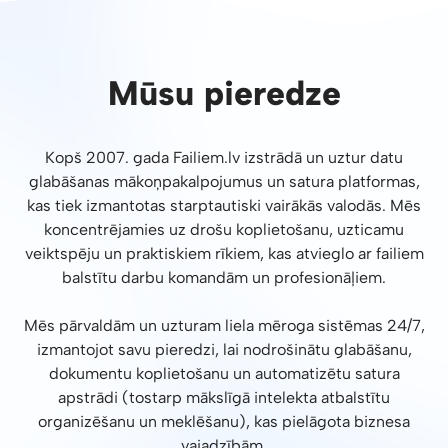
Mūsu pieredze
Kopš 2007. gada Failiem.lv izstrādā un uztur datu
glabāšanas mākoņpakalpojumus un satura platformas,
kas tiek izmantotas starptautiski vairākās valodās. Mēs
koncentrējamies uz drošu koplietošanu, uzticamu
veiktspēju un praktiskiem rīkiem, kas atvieglo ar failiem
balstītu darbu komandām un profesionāļiem.
Mēs pārvaldām un uzturam liela mēroga sistēmas 24/7,
izmantojot savu pieredzi, lai nodrošinātu glabāšanu,
dokumentu koplietošanu un automatizētu satura
apstrādi (tostarp mākslīgā intelekta atbalstītu
organizēšanu un meklēšanu), kas pielāgota biznesa
vajadzībām.