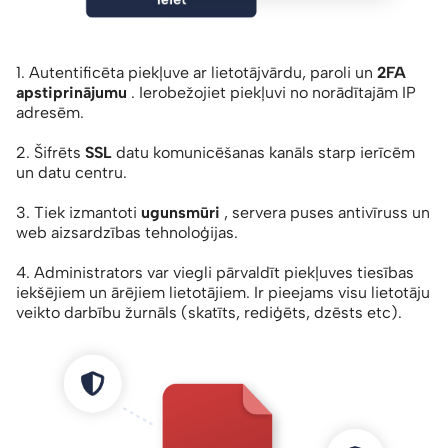
1. Autentificēta piekļuve ar lietotājvārdu, paroli un
2FA
apstiprinājumu
. Ierobežojiet piekļuvi no norādītajām IP
adresēm.
2. Šifrēts
SSL
datu komunicēšanas kanāls starp ierīcēm
un datu centru.
3. Tiek izmantoti
ugunsmūri
, servera puses antivīruss un
web aizsardzības tehnoloģijas.
4. Administrators var viegli pārvaldīt piekļuves tiesības
iekšējiem un ārējiem lietotājiem. Ir pieejams visu lietotāju
veikto darbību žurnāls (skatīts, rediģēts, dzēsts etc).