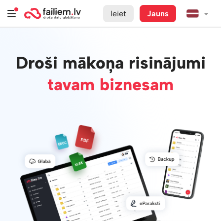
Ieiet
Jauns
Droši mākoņa risinājumi
tavam biznesam