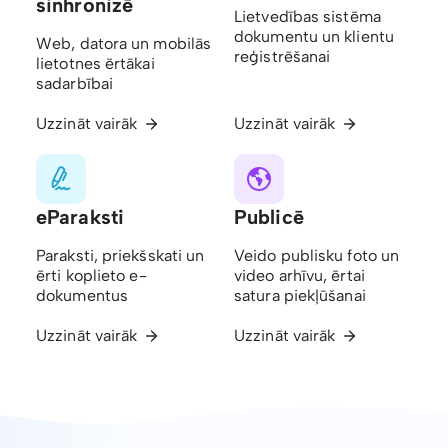
sinhronizē
Lietvedības sistēma
dokumentu un klientu
Web, datora un mobilās
reģistrēšanai
lietotnes ērtākai
sadarbībai
Uzzināt vairāk
Uzzināt vairāk
eParaksti
Publicē
Paraksti, priekšskati un
Veido publisku foto un
ērti koplieto e-
video arhīvu, ērtai
dokumentus
satura piekļūšanai
Uzzināt vairāk
Uzzināt vairāk