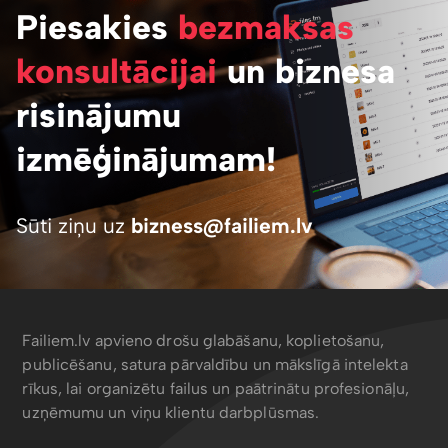
Piesakies
bezmaksas
konsultācijai
un biznesa
risinājumu
izmēģinājumam!
Sūti ziņu uz
bizness@failiem.lv
Failiem.lv apvieno drošu glabāšanu, koplietošanu,
publicēšanu, satura pārvaldību un mākslīgā intelekta
rīkus, lai organizētu failus un paātrinātu profesionāļu,
uzņēmumu un viņu klientu darbplūsmas.