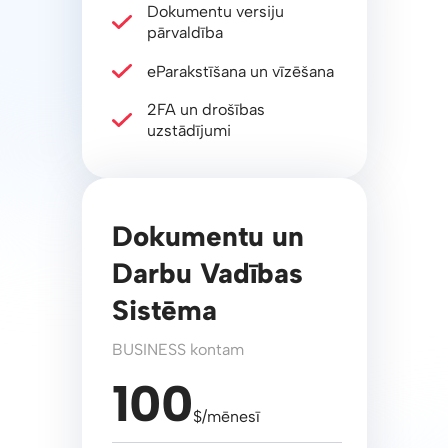
Dokumentu versiju
pārvaldība
eParakstīšana un vīzēšana
2FA un drošības
uzstādījumi
Dokumentu un
Darbu Vadības
Sistēma
BUSINESS kontam
100
$/mēnesī