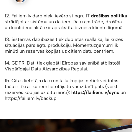
12. Failiem.lv darbinieki ievēro stingru IT
drošības politiku
strādājot ar sistēmu un datiem. Datu apstrāde, drošība
un konfidencialitāte ir aprakstīta biznesa klientu līgumā.
13. Sistēmas datubāzes tiek dublētas rēallaikā, lai krīzes
situācijās pārslēgtu produkciju. Momentuzņēmumi ik
minūti un rezerves kopijas uz citiem datu centriem.
14. GDPR: Dati tiek glabāti Eiropas savienībā atbilstoši
Vispārīgajai Datu Aizsardzības Regulai.
15. Citas lietotāja datu un failu kopijas netiek veidotas,
taču ir rīki ar kuriem lietotājs to var izdarīt pats (veikt
rezerves kopijas uz citu ierīci):
https://failiem.lv/sync
un
https://failiem.lv/backup