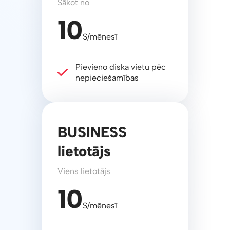
Sākot no
10
$/mēnesī
Pievieno diska vietu pēc
nepieciešamības
BUSINESS
lietotājs
Viens lietotājs
10
$/mēnesī