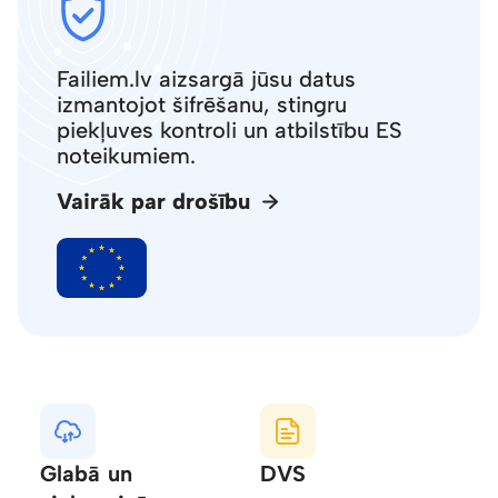
Failiem.lv aizsargā jūsu datus
izmantojot šifrēšanu, stingru
piekļuves kontroli un atbilstību ES
noteikumiem.
Vairāk par drošību
Glabā un
DVS