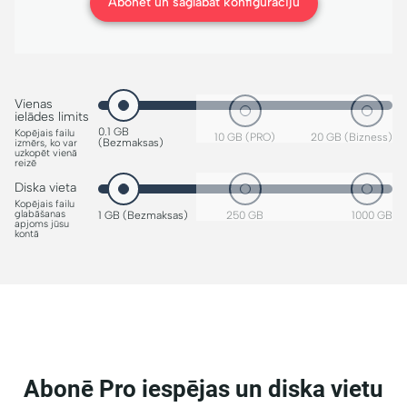
Abonēt un saglabāt konfigurāciju
Vienas
ielādes limits
0.1 GB
Kopējais failu
10 GB (PRO)
20 GB (Bizness)
(Bezmaksas)
izmērs, ko var
uzkopēt vienā
reizē
Diska vieta
Kopējais failu
glabāšanas
1 GB (Bezmaksas)
250 GB
1000 GB
apjoms jūsu
kontā
Abonē Pro iespējas un diska vietu