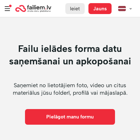
Ieiet
Jauns
Failu ielādes forma datu
saņemšanai un apkopošanai
Saņemiet no lietotājiem foto, video un citus
materiālus jūsu folderī, profilā vai mājaslapā.
Pielāgot manu formu