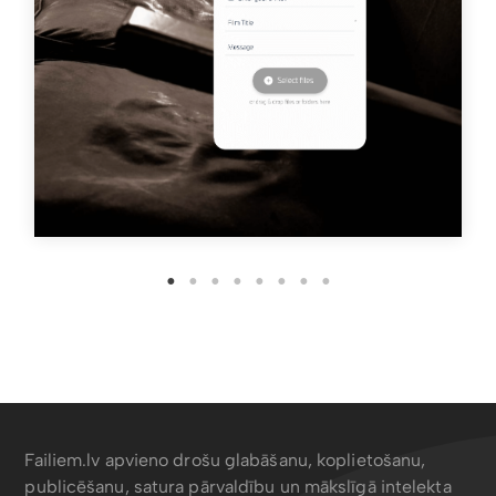
Failiem.lv apvieno drošu glabāšanu, koplietošanu,
publicēšanu, satura pārvaldību un mākslīgā intelekta