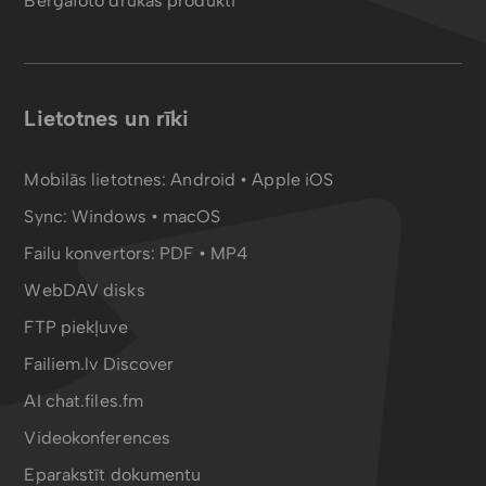
Bergafoto drukas produkti
Lietotnes un rīki
Mobilās lietotnes:
Android
•
Apple iOS
Sync:
Windows • macOS
Failu konvertors:
PDF
•
MP4
WebDAV disks
FTP piekļuve
Failiem.lv Discover
AI chat.files.fm
Videokonferences
Eparakstīt dokumentu