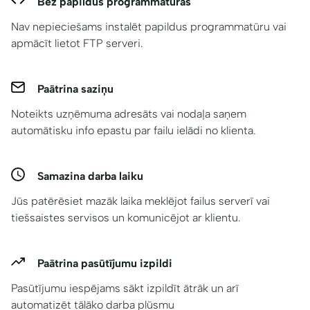
Bez papildus programmatūras
Nav nepieciešams instalēt papildus programmatūru vai
apmācīt lietot FTP serveri.
Paātrina saziņu
Noteikts uzņēmuma adresāts vai nodaļa saņem
automātisku info epastu par failu ielādi no klienta.
Samazina darba laiku
Jūs patērēsiet mazāk laika meklējot failus serverī vai
tiešsaistes servisos un komunicējot ar klientu.
Paātrina pasūtījumu izpildi
Pasūtījumu iespējams sākt izpildīt ātrāk un arī
automatizēt tālāko darba plūsmu