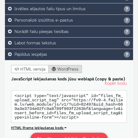
Izvēlies atļautos failu tipus un limitus
Personalizē izsūtītos e-pastus
Norādīt failu pieejas tiesības
Labot formas tekstus
Papildus iespējas
HTML versija
WordPress
JavaScript iekļaušanas kods jūsu weblapā (copy & paste)
Kopēt kodu
<script type="text/javascript" id="files_fm_
upload_script_tag" src="https://fv9-4.failie
m.lv/web_module/js/v1/?uid=82497&uid_hash=66
9a3e3734e02fc9a8789f993f2263bf&language=lv&i
nsert_before_id=files_fm_upload_script_tag&t
ype=inline-form"></script>
HTML iframe iekļaušanas kods