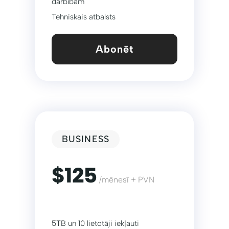
darbībām
Tehniskais atbalsts
Abonēt
BUSINESS
$125
/mēnesī + PVN
5TB un 10 lietotāji iekļauti