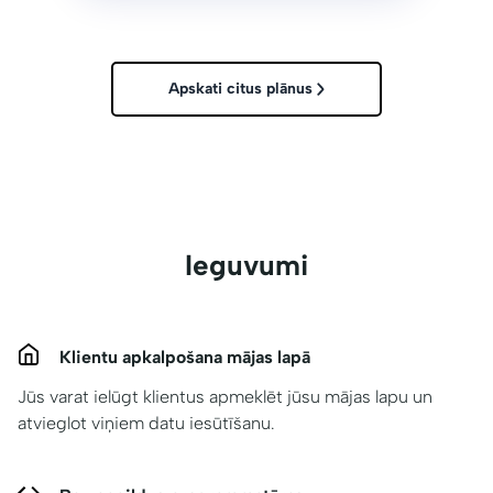
Apskati citus plānus
Ieguvumi
Klientu apkalpošana mājas lapā
Jūs varat ielūgt klientus apmeklēt jūsu mājas lapu un
atvieglot viņiem datu iesūtīšanu.