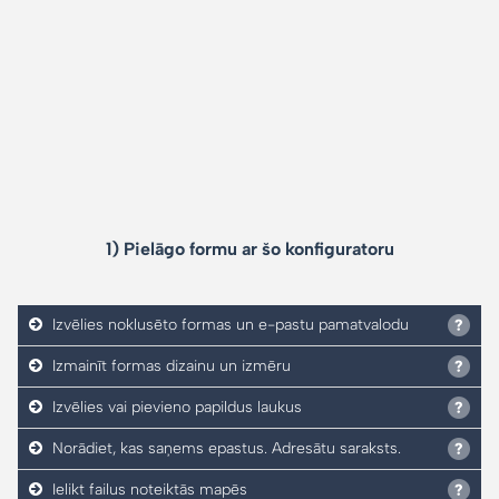
1) Pielāgo formu ar šo konfiguratoru
Izvēlies noklusēto formas un e-pastu pamatvalodu
Izmainīt formas dizainu un izmēru
Izvēlies vai pievieno papildus laukus
Norādiet, kas saņems epastus. Adresātu saraksts.
Ielikt failus noteiktās mapēs