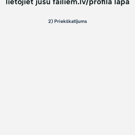
lietojiet jūsu failiem.lv/profila lapā
2) Priekškatījums