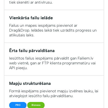
tiek skenēti ar antivīrusu.
Vienkārša failu ielāde
Failus un mapes iespējams pievienot ar
Drag&Drop. Ielādes laikā tiek uzrādīts progress un
atlikušais laiks.
Ērta failu pārvaldīšana
Iesūtītos failus iespējams pārvaldīt gan Failiem.lv
web vietnē, gan ar FTP klienta programmatūru vai
API pieeju.
Mapju strukturēšana
Formā iespējams pievienot mapju izvēlnes lauku, lai
atvieglojot iesūtīto failu pārvaldīšanu.
PRO
Bizness