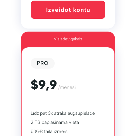
Izveidot kontu
Visizdevīgākais
PRO
$9,9
/mēnesī
Līdz pat 3x ātrāka augšupielāde
2 TB paplašināma vieta
50GB faila izmērs