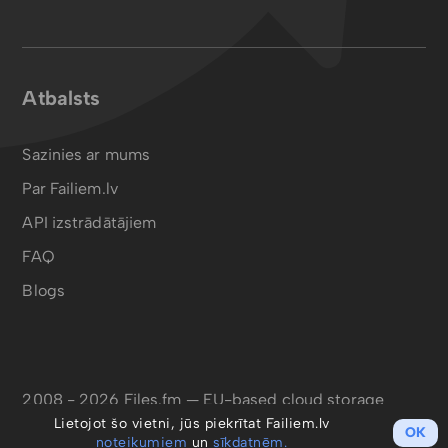
Atbalsts
Sazinies ar mums
Par Failiem.lv
API izstrādātājiem
FAQ
Blogs
2008 - 2026 Files.fm — EU-based cloud storage
Lietojot šo vietni, jūs piekrītat Failiem.lv
OK
noteikumiem
un
sīkdatnēm.