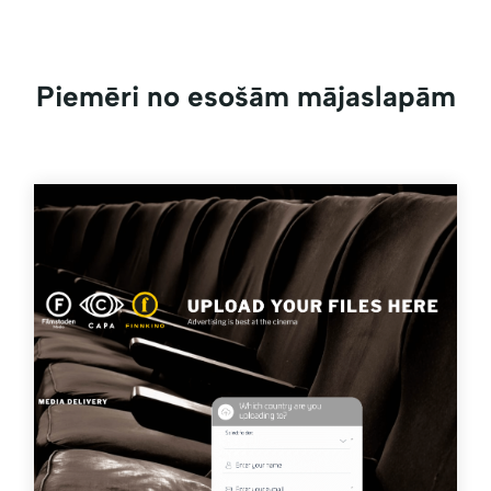
Piemēri no esošām mājaslapām