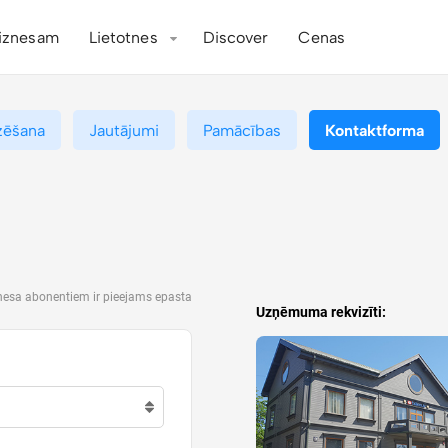
iznesam
Lietotnes
Discover
Cenas
zēšana
Jautājumi
Pamācības
Kontaktforma
znesa abonentiem ir pieejams epasta
Uzņēmuma rekvizīti: