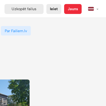
Uzkopēt failus
Ieiet
Jauns
Par Failiem.lv