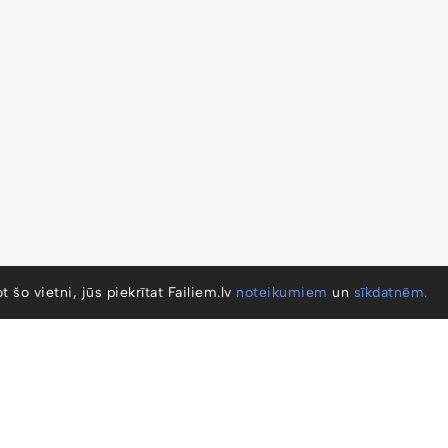
ot šo vietni, jūs piekrītat Failiem.lv
noteikumiem
un
sīkdatnēm.