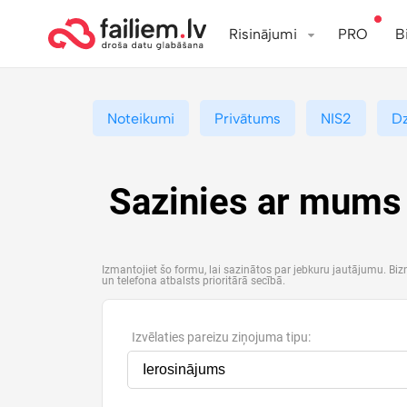
Risinājumi
PRO
B
Noteikumi
Privātums
NIS2
D
Sazinies ar mums
Izmantojiet šo formu, lai sazinātos par jebkuru jautājumu. Bi
un telefona atbalsts prioritārā secībā.
Izvēlaties pareizu ziņojuma tipu: